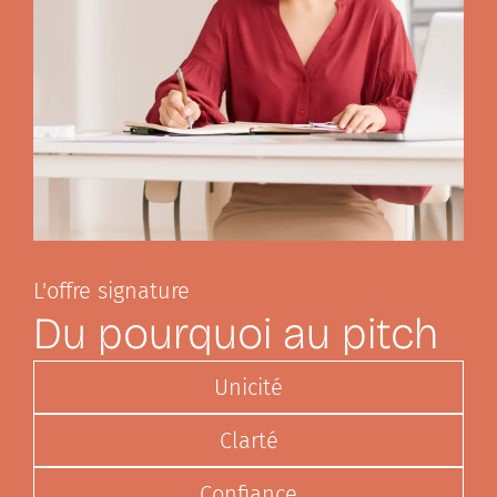
L'offre signature
Du pourquoi au pitch
Unicité
Clarté
Confiance