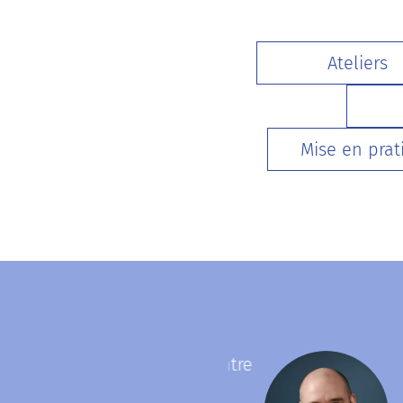
Ateliers
Mise en prat
ura sur l’art du pitch. Entre
J'a
ollectif, elle m’a fait
lor