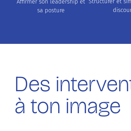
Structurer et si
Affirmer son leadership et
discou
sa posture
Des interven
à ton image