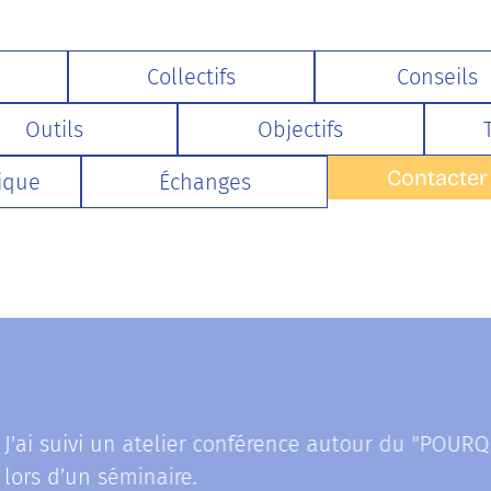
Collectifs
Conseils
Outils
Objectifs
Contacter
ique
Échanges
i suivi un atelier conférence autour du "POURQUOI
s d’un séminaire.