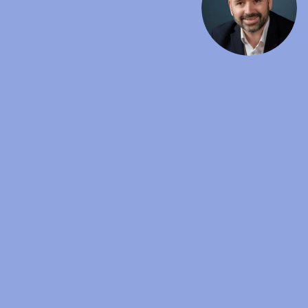
e peinais, et ce avec
k pertinent et averti.
Lau
futu
Peu
le c
Thi