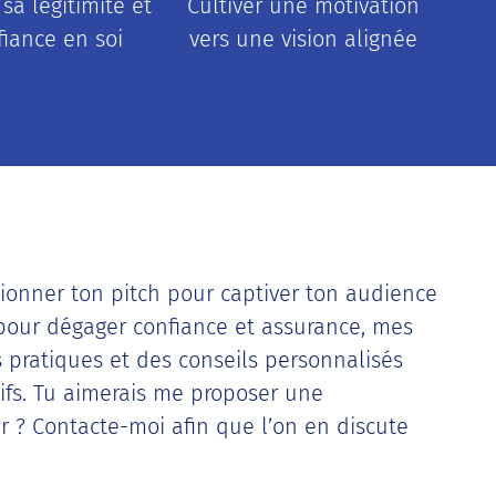
sa légitimité et
Cultiver une motivation
fiance en soi
vers une vision alignée
ionner ton pitch pour captiver ton audience
pour dégager confiance et assurance, mes
ls pratiques et des conseils personnalisés
tifs. Tu aimerais me proposer une
r ? Contacte-moi afin que l’on en discute