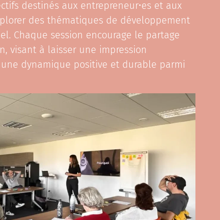
ectifs destinés aux entrepreneur•es et aux
explorer des thématiques de développement
nel. Chaque session encourage le partage
on, visant à laisser une impression
 une dynamique positive et durable parmi