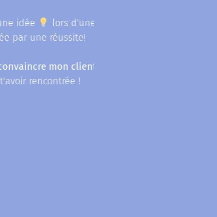
bienveill
 idée
lors d'une
de mon b
par une réussite!
Estelle, 
aincre mon client
sur
ir rencontrée !