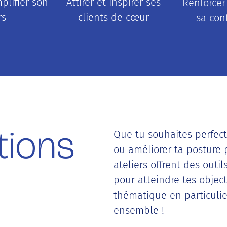
mplifier son
Attirer et inspirer ses
Renforcer 
rs
clients de cœur
sa con
tions
Que tu souhaites perfect
ou améliorer ta posture 
ateliers offrent des outi
pour atteindre tes objec
thématique en particulie
ensemble !