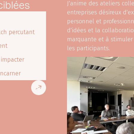
ciblées
J’anime des ateliers coll
entreprises désireux d’
personnel et profession
d’idées et la collaborati
tch percutant
marquante et à stimuler
ent
les participants.
 impacter
’incarner