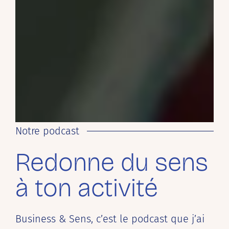
Notre podcast
Redonne du sens
à ton activité
Business & Sens, c’est le podcast que j’ai