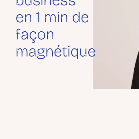
business
en 1 min de
façon
magnétique